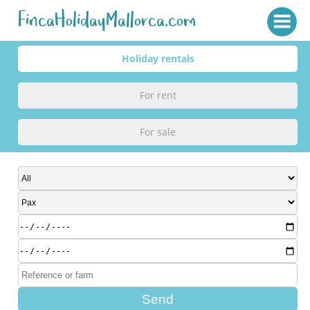
FincaHolidayMallorca.com
Holiday rentals
For rent
For sale