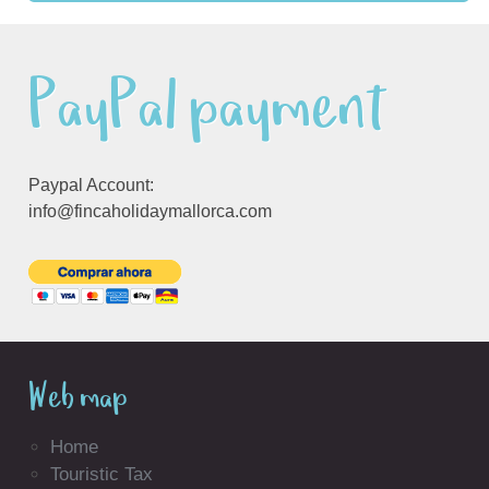
PayPal payment
Paypal Account:
info@fincaholidaymallorca.com
Web map
Home
Touristic Tax