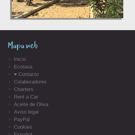
Mapa web
Inicio
Ecotasa
♥ Contacto
Colaboradores
Charters
Rent a Car
Aceite de Oliva
Aviso legal
PayPal
Cookies
Español