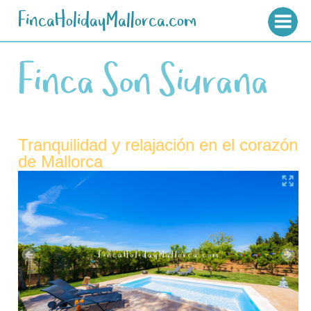
FincaHolidayMallorca.com
Finca Son Siurana
Tranquilidad y relajación en el corazón
de Mallorca